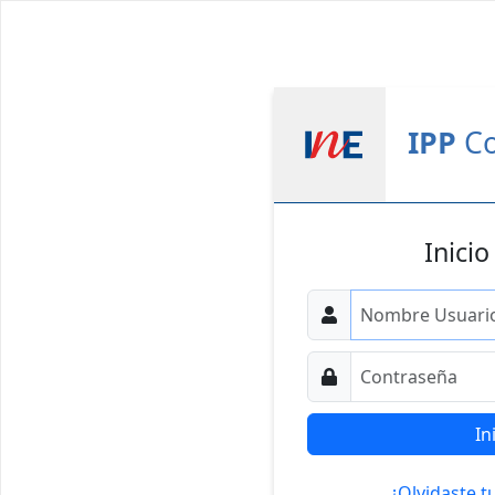
IPP
Co
Inicio
¿Olvidaste t